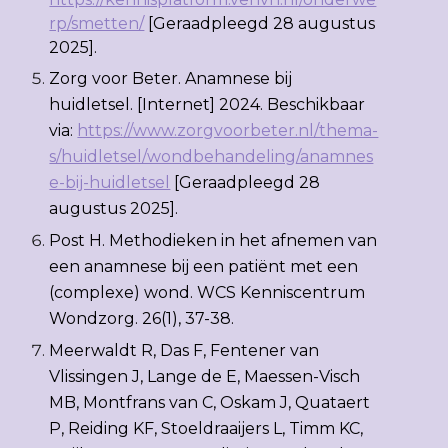
rp/smetten/
[Geraadpleegd 28 augustus
2025].
Zorg voor Beter. Anamnese bij
huidletsel. [Internet] 2024. Beschikbaar
via:
https://www.zorgvoorbeter.nl/thema-
s/huidletsel/wondbehandeling/anamnes
e-bij-huidletsel
[Geraadpleegd 28
augustus 2025].
Post H. Methodieken in het afnemen van
een anamnese bij een patiënt met een
(complexe) wond. WCS Kenniscentrum
Wondzorg. 26(1), 37-38.
Meerwaldt R, Das F, Fentener van
Vlissingen J, Lange de E, Maessen-Visch
MB, Montfrans van C, Oskam J, Quataert
P
,
Reiding KF, Stoeldraaijers L
,
Timm KC,