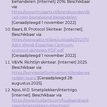
behandelen. [Internet] 2016. Beschikbaar
via:
https://www.thuisarts.nl/brandwonden/ik
-wil-mijn-brandwond-behandelen
[Geraadpleegd 1 november 2022].
Baars, B. Protocol Skintear. [Internet].
Beschikbaar via:
https://www.adrz.nl/app/uploads/2021/11/
Adrz-Wond-Expertise-Centrum-
protocol-skintears-PDF.pdf
[Geraadpleegd 1 november 2022].
V&VN.
Richtlijn skintear. [Internet] 2025.
Beschikbaar via:
https://kennisplatform.venvn.nl/onderwe
rp/skin-tears/
[Geraadpleegd 28
augustus 2025].
Njoo, M.D. Smetplekken/intertrigo.
[Internet]. Beschikbaar via:
https://www.huidarts.com/huidaandoeni
ngen/smetplekken-intertrigo/