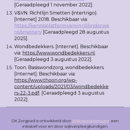
[Geraadpleegd 1 november 2022].
V&VN.
Richtlijn Smetten (intertrigo).
[Internet] 2018. Beschikbaar via:
https://kennisplatform.venvn.nl/onderwe
rp/smetten/
[Geraadpleegd 28 augustus
2025].
Wondbedekkers. [Internet]. Beschikbaar
via:
https://www.wondbedekkers.nl
.
[Geraadpleegd 3 augustus 2022].
Toon. Basiswondzorg, wondbedekkers.
[Internet]. Beschikbaar via:
https://www.thoon.org/wp-
content/uploads/2021/03/wondbedekke
rs-22-3.pdf
. [Geraadpleegd 3 augustus
2022].
Dit Zorgpad is ontwikkeld door
Wijkverpleging.org
, een
initiatief voor en door wijkverpleegkundigen